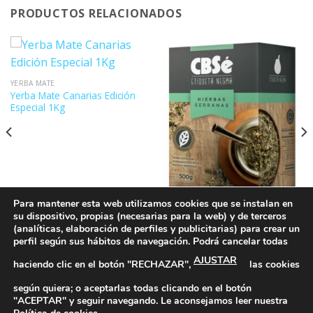
PRODUCTOS RELACIONADOS
YERBA MATE
Yerba Mate Canarias Edición
Especial 1Kg
Para mantener esta web utilizamos cookies que se instalan en
su dispositivo, propias (necesarias para la web) y de terceros
YERBA MATE
Yerba Mate CBSé Etiqueta
(analíticas, elaboración de perfiles y publicitarias) para crear un
Negra 500gr (poleo, menta y
perfil según sus hábitos de navegación. Podrá cancelar todas
peperina)
AJUSTAR
haciendo clic en el botón "RECHAZAR",
las cookies
según quiera; o aceptarlas todas clicando en el botón
"ACEPTAR" y seguir navegando. Le aconsejamos leer nuestra
Política de Privacidad
|
Política de Cookies
|
Más información
1