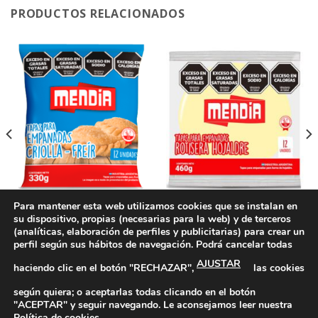
PRODUCTOS RELACIONADOS
Para mantener esta web utilizamos cookies que se instalan en
su dispositivo, propias (necesarias para la web) y de terceros
CONGELADOS
CONGELADOS
Tapas para Empanadas Freír
Tapas para Empanadas
(analíticas, elaboración de perfiles y publicitarias) para crear un
12 unidades – Mendía
Hojaldre Grandes 12 uds –
perfil según sus hábitos de navegación. Podrá cancelar todas
Mendía
AJUSTAR
haciendo clic en el botón "RECHAZAR",
las cookies
según quiera; o aceptarlas todas clicando en el botón
"ACEPTAR" y seguir navegando. Le aconsejamos leer nuestra
Política de Privacidad
|
Política de Cookies
|
Más información
1
Política de cookies
.