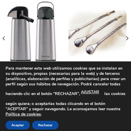
Para mantener esta web utilizamos cookies que se instalan en
su dispositivo, propias (necesarias para la web) y de terceros
MATES Y ACCESORIOS
MATES Y ACCESORIOS
Termo Termolar Lumina
Bombilla Curva Corta Rulemar
(analíticas, elaboración de perfiles y publicitarias) para crear un
Acero Inoxidable Bomba 1
R01
perfil según sus hábitos de navegación. Podrá cancelar todas
Litro
AJUSTAR
haciendo clic en el botón "RECHAZAR",
las cookies
según quiera; o aceptarlas todas clicando en el botón
"ACEPTAR" y seguir navegando. Le aconsejamos leer nuestra
Política de Privacidad
|
Política de Cookies
|
Más información
1
Política de cookies
.
sobre las Cookies
|
Aviso Legal
Aceptar
Rechazar
Copyright 2026 ©
Productos Argentinos