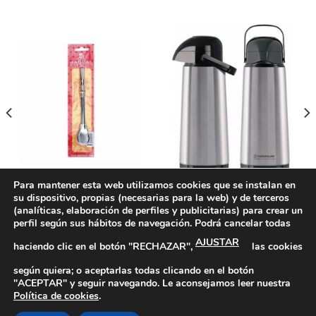
Para mantener esta web utilizamos cookies que se instalan en
su dispositivo, propias (necesarias para la web) y de terceros
MATES Y ACCESORIOS
MATES Y ACCESORIOS
Bombilla Aluminio Uruguaya
Termo Termolar Lumina
(analíticas, elaboración de perfiles y publicitarias) para crear un
138 Bagual
Acero Inoxidable Bomba 1
perfil según sus hábitos de navegación. Podrá cancelar todas
Litro
AJUSTAR
haciendo clic en el botón "RECHAZAR",
las cookies
según quiera; o aceptarlas todas clicando en el botón
"ACEPTAR" y seguir navegando. Le aconsejamos leer nuestra
Política de Privacidad
|
Política de Cookies
|
Más información
1
Política de cookies
.
sobre las Cookies
|
Aviso Legal