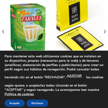
Para mantener esta web utilizamos cookies que se instalan en
su dispositivo, propias (necesarias para la web) y de terceros
INFUSIONES
INFUSIONES
Té Inti Zen Patagonia Bee (té
Mate Cocido Taragui
(analíticas, elaboración de perfiles y publicitarias) para crear un
negro, miel, vainilla y cacao)
perfil según sus hábitos de navegación. Podrá cancelar todas
AJUSTAR
haciendo clic en el botón "RECHAZAR",
las cookies
según quiera; o aceptarlas todas clicando en el botón
"ACEPTAR" y seguir navegando. Le aconsejamos leer nuestra
Política de Privacidad
|
Política de Cookies
|
Más información
1
Política de cookies
.
sobre las Cookies
|
Aviso Legal
Aceptar
Rechazar
Copyright 2026 ©
Productos Argentinos